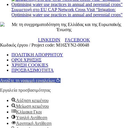
Συμμετοχή στο EU CAP Network Cross Visit “Irrigation:
Optimising water use practices in annual and perennial crops”
LINKEDIN
FACEBOOK
Κωδικός έργου / Project code: Μ16ΣΥΝ2-00048
ΠΟΛΙΤΙΚΗ ΑΠΟΡΡΗΤΟΥ
ΟΡΟΙ ΧΡΗΣΗΣ
ΧΡΗΣΗ COOKIES
ΠΡΟΣΒΑΣΙΜΟΤΗΤΑ
Ανοίξτε τη γραμμή εργαλείων
Εργαλεία προσβασιμότητας
Αύξηση κειμένου
Μείωση κειμένου
Κλίμακα Γκρι
Υψηλή Αντίθεση
Αρνητική Αντίθεση